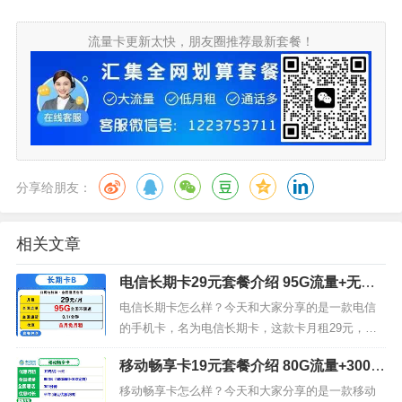
流量卡更新太快，朋友圈推荐最新套餐！
分享给朋友：
相关文章
电信长期卡29元套餐介绍 95G流量+无免
费通话+首月免费
电信长期卡怎么样？今天和大家分享的是一款电信
的手机卡，名为电信长期卡，这款卡月租29元，包
含65G通用流量，30G定向流量，无免费通话但首月
移动畅享卡19元套餐介绍 80G流量+300分
免费。我们来看下电信长期卡29元套餐的详细介
钟通话
绍。电信长期卡套餐内容套餐内：月租29元，65G
移动畅享卡怎么样？今天和大家分享的是一款移动