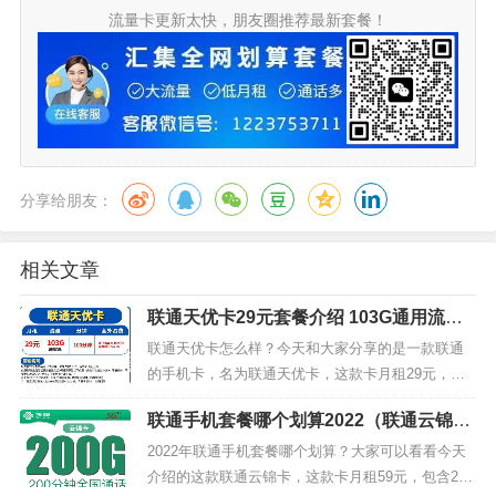
流量卡更新太快，朋友圈推荐最新套餐！
分享给朋友：
相关文章
联通天优卡29元套餐介绍 103G通用流量+
100分钟通话
联通天优卡怎么样？今天和大家分享的是一款联通
的手机卡，名为联通天优卡，这款卡月租29元，包
含103G通用流量，无定向流量，100分钟通话。我
联通手机套餐哪个划算2022（联通云锦卡
们来看下联通天优卡29元套餐的详细介绍。 联通天
59元套餐）
优卡套餐内容套餐内：月租29元，103G通用流量，
2022年联通手机套餐哪个划算？大家可以看看今天
100分钟通话套餐外：流量5元/G，通话0.15元/分
介绍的这款联通云锦卡，这款卡月租59元，包含200