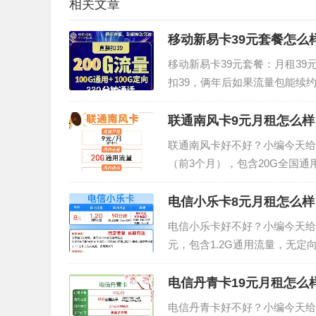
相关文章
移动新易卡39元套餐怎么
移动新易卡39元套餐：月租39元
扣39，俩年后如果流量包能续约，
定向)年龄限制：16-50岁归
支持...
联通南风卡9元月租怎么样 
联通南风卡好不好？小编今天给
（前3个月），包含20G全国
通）。联通南风卡9元月租怎么
元（前3个月），20G通用流量套
电信小乐卡8元月租怎么样 
电信小乐卡好不好？小编今天给
元，包含1.2G通用流量，无定
绍一下。电信小乐卡套餐内容：套
GB按照0.02元/M收费，...
电信丹青卡19元月租怎么样
电信丹青卡好不好？小编今天给