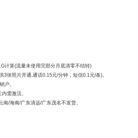
元1G计算(流量未使用完部分月底清零不结转)
照片开通,通话0.15元/分钟，短信0.1元/条)。
上销户。
5天内需激活。
云南/海南/广东清远/广东茂名不发货。