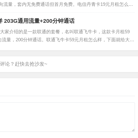
定向流量，套内无免费通话但首月免费。电信丹青卡19元月租怎么
丹青卡套餐内容：套餐内：月租19元，65G通用流量，30G定向
..
 203G通用流量+200分钟通话
大家介绍的是一款联通的套餐，名叫联通飞牛卡，这款卡月租59
向流量，200分钟通话。联通飞牛卡59元月租怎么样，下面就给大家
套餐内：月租59元，203G通用流量，200分钟通话套餐外：流量