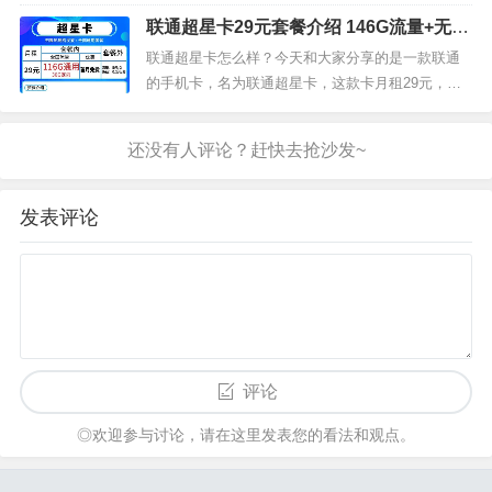
套餐外：流量5元...
含56G通用流量，50G定向流量，500分钟通话。我
联通超星卡29元套餐介绍 146G流量+无免
们来看下联通天深卡15元套餐的详细介绍。联通天
费通话+首月免费
深卡套餐内容套餐内：月租15元，5G通用流量，50
联通超星卡怎么样？今天和大家分享的是一款联通
G定向流量，500分钟通话套餐外：流量5元/G，通
的手机卡，名为联通超星卡，这款卡月租29元，包
话0.1元/...
含116G通用流量，30G定向流量，套内无免费通话
但首月免费。我们来看下联通超星卡29元套餐的详
细介绍。联通超星卡套餐内容套餐内：月租29元，1
16G通用流量，30G定向流量套餐外：流量5元/G，
通话0.1元/...
发表评论
评论
◎欢迎参与讨论，请在这里发表您的看法和观点。