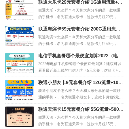
联通大乐卡29元套餐介绍 1G通用流量+50
0分钟通话
联通大乐卡怎么样？今天和大家分享的是一款联通
的手机卡，名为联通大乐卡，这款卡月租29元，包
含1G通用流量，无定向流量，500分钟通话。我们
联通海滨卡59元套餐介绍 200G通用流量+
来看下联通大乐卡29元套餐的详细介绍。联通大乐
200分钟通话
卡套餐内容套餐内：月租29元，1G通用流量，500
联通海滨卡怎么样？今天和大家分享的是一款联通
分钟通话套餐外：流量5元/G，通话0.1元/分钟，短
的手机卡，名为联通海滨卡，这款卡月租59元，包
彩信0.1元/...
含200G通用流量，无定向流量，200分钟通话。我
电信手机套餐哪个最便宜划算2022（电信
们来看下联通海滨卡59元套餐的详细介绍。 联通海
无忧卡5元套餐）
滨卡套餐内容套餐内：月租59元，200G通用流量，
2022年电信手机套餐哪个最便宜最划算？建议可以
200分钟通话套餐外：流量5元/G，通话0.15元/分
看看最近新上线的电信无忧卡5元套餐，这款卡月租
钟，短彩...
5元，包含200M通用流量，无定向流量，套内无免
联通小朋友卡9元套餐介绍 12G流量+100
费通话。这个套餐应该是最便宜的了，作为保号套
分钟通话+亲情号码
餐最合适。我们来看下电信无忧卡5元套餐的详细介
联通小朋友卡怎么样？今天和大家分享的是一款联
绍。电信无忧卡套餐内容套餐内：月租5元，200M
通的手机卡，名为联通小朋友卡，这款卡月租9元，
通用流量套餐外：流量...
包含2G通用流量，10G定向流量，100分钟通话且可
联通天深卡15元套餐介绍 55G流量+500分
添加3个亲情号码。我们来看下联通小朋友卡9元套
钟通话+首月免费
餐的详细介绍。联通小朋友卡套餐内容套餐内：月
联通天深卡怎么样？今天和大家分享的是一款联通
租9元，2G通用流量，10G定向流量，100分钟通话
的手机卡，名为联通天深卡，这款卡月租15元，包