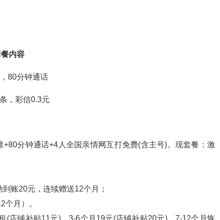
套餐内容
，80分钟通话
/条，彩信0.3元
流量+80分钟通话+4人全国亲情网互打免费(含主号)。现套餐：激
到账20元，连续赠送12个月；
12个月）。
店铺补贴11元)，3-6个月19元(店铺补贴20元)，7-12个月恢