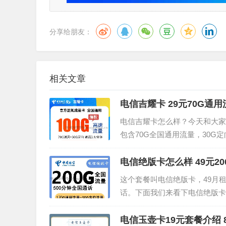
分享给朋友：
相关文章
电信吉耀卡 29元70G通用流
电信吉耀卡怎么样？今天和大家
包含70G全国通用流量，30G
套餐的详细介绍。优惠月租：29元
1/分钟 电信吉耀...
电信绝版卡怎么样 49元20
这个套餐叫电信绝版卡，49月租
话。下面我们来看下电信绝版卡4
内流量：200G全国高速流量（1
元话费 ①1...
电信玉壶卡19元套餐介绍 