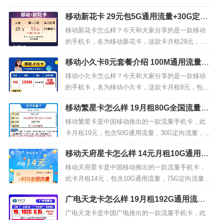
移动新花卡 29元包5G通用流量+30G定向
流量+3个亲情号
移动新花卡怎么样？今天和大家分享的是一款移动
的手机卡，名为移动新花卡，这款卡月租29元，包
含5G通用流量，30G定向流量，无免费通话但可设
移动小久卡8元套餐介绍 100M通用流量+
置3个亲情号。我们来看下移动新花卡29元套餐的详
0.19元/分钟
细介绍。月费：29元国内流量：35G（5G通用流量+
移动小久卡怎么样？今天和大家分享的是一款移动
30G定向流量）国内语音：三个亲情号首充50元送5
的手机卡，名为移动小久卡，这款卡月租8元，包含
0元享以下优...
100M通用流量，无定向流量，套内无免费通话。我
移动繁星卡怎么样 19月租80G全国流量+3
们来看下移动小久卡8元套餐的详细介绍。月租：8
00分钟通话
元流量：100M全国通用流量通话：0.19元/分钟优惠
移动繁星卡是中国移动推出的一款流量手机卡，此
说明：可选归属地移动小久卡套餐详情1、激活后8
卡月租19元，包含50G通用流量，30G定向流量，30
元/月，终身有效...
0分钟通话。我们来看下移动繁星卡怎么样。优惠月
移动天府星卡怎么样 14元月租10G通用流
租：19元/月 国内流量：80G全国流量（50G通用流
量+75G定向流量+200分钟通话
量+30定向流量）国内通话：300分钟 其他优惠：首
移动天府星卡是中国移动推出的一款流量手机卡，
冲50享优惠 移动繁星卡详情介绍29元包10G通用...
此卡月租14元，包含10G通用流量，75G定向流量，
300分钟通话，此卡仅发四川省。下面我们来看下移
广电天龙卡怎么样 19月租192G通用流量
动天府星卡怎么样。移动天府星卡资费详情月费：1
介绍
4元/月，原套餐49元 流量通话+85G高速流量（10G
广电天龙卡是中国广电推出的一款流量手机卡，此