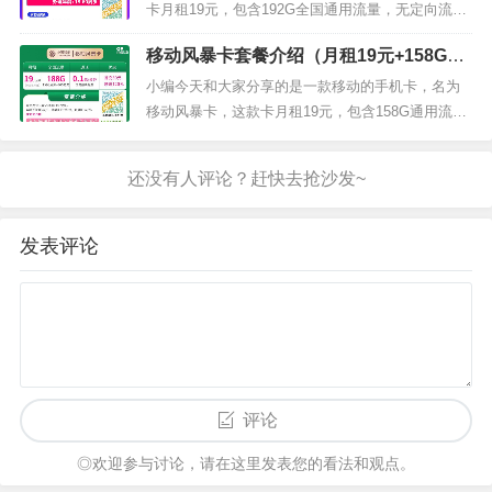
通用+75G定向）+200分钟全国通话套餐外：超出流
卡月租19元，包含192G全国通用流量，无定向流
量...
量，无通话分钟数。下面我们来看下广电天龙卡怎
移动风暴卡套餐介绍（月租19元+158G通
么样。月租：19元/月流量：192G全国通用流量通
用流量+30G定向流量）
话：0.15元每分钟短信：0.1元/条优惠：专属渠道首
小编今天和大家分享的是一款移动的手机卡，名为
充100享受优惠，（套餐为永久套餐）广电天龙卡原
移动风暴卡，这款卡月租19元，包含158G通用流
套餐资费介绍...
量，30G定向流量，套餐内无免费通话但首月免费。
我们来看下移动风暴卡19元套餐内容，套餐内：月
租19元，158G通用流量，30G定向流量；套餐外：
流量5元/G，通话0.1元/分钟，短信0.1元/条。月
租：19...
发表评论
评论
◎欢迎参与讨论，请在这里发表您的看法和观点。