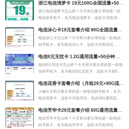
浙江电信清梦卡 19元100G全国流量+500
分钟
浙江电信清梦卡怎么样？今天和大家分享的是一款
电信的手机卡，名为电信清梦卡，这款卡月租19
元，包含70G全国通用流量，30G定向流量，套内50
电信冰心卡19元套餐介绍 90G全国流量+5
0分钟全国通话，下面我们来看下电信清梦卡19元套
00分钟+100条短信
餐的详细介绍。电信清梦卡-19元(2年)01 套餐介绍
电信冰心卡怎么样？今天和大家分享的是一款电信
原月租:39元500分钟+70G通用+30G定向(优惠期...
的手机卡，名为电信冰心卡，这款卡月租19元，包
含60G通用流量，30G定向流量，500分钟通话，10
电信8元无忧卡 1.2G通用流量+50分钟通
0条短信。我们来看下电信冰心卡19元套餐的详细介
话
绍。优惠月租:19元/月 国内流量:60G通用+30G定向
电信8元无忧卡怎么样？今天和大家分享的是一款电
全国通话:500分钟+100 短信电信冰心卡套餐...
信的手机卡，名为电信8元无忧卡，这款卡月租8
元，包含1.2G通用流量，无定向流量，50分钟通
电信花香卡套餐介绍（月租29元+90G流量
话。我们来看下电信8元无忧卡的详细介绍。归属地
+500分钟+送会员）
随机，全国通用月费：8元国内流量：1.2G通用流量
小编今天和大家分享的是一款电信的手机卡，名为
国内通话：50分钟通话电信8元无忧卡基础套餐无忧
电信花香卡，这款卡月租29元，包含60G通用流
卡8元/月=1.2...
量，30G定向流量，500分钟通话。我们来看下电信
电信芳华卡29元套餐介绍 60G通用流量+3
花香卡29元套餐内容，套餐内：月租29元，60G通
0G定向流量+500分钟通话
用流量，30G定向流量，500分钟通话；套餐外：流
电信芳华卡怎么样？今天和大家分享的是一款电信
量5元/G，通话0.1元/分钟，短彩信0.1元/条。电信
的手机卡，名为电信芳华卡，这款卡月租29元，包