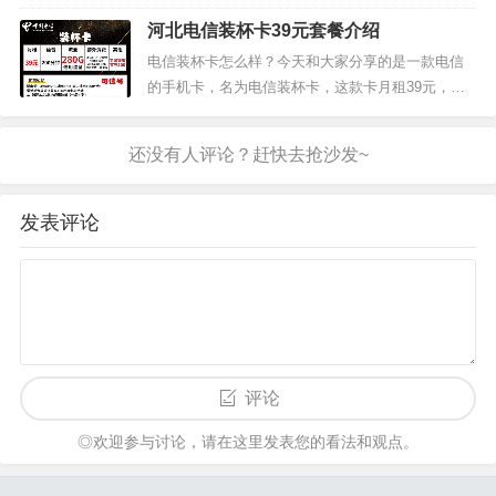
花香...
含60G通用流量，30G定向流量，500分钟通话。我
河北电信装杯卡39元套餐介绍
们来看下电信芳华卡29元套餐的详细介绍。月费：2
9月国内流量：60G通用流量+30G定向流量国内语
电信装杯卡怎么样？今天和大家分享的是一款电信
音：500分钟其他：国内接听免费，超出语音0.15/分
的手机卡，名为电信装杯卡，这款卡月租39元，包
钟，短...
含20G通用流量，260G河北省内通用，200分钟全国
通话。我们来看下电信装杯卡39元套餐的详细介
绍。电信装杯卡资费介绍月租：39元语音：200分钟
全国通话流量：280G（20G全国通用流量+260G河
北省内通...
发表评论
评论
◎欢迎参与讨论，请在这里发表您的看法和观点。