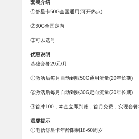
套餐介绍
①
舒星
卡
50G全国通用(可开热点)
②
30G全国定向
③可以选号
优惠说明
基础套餐29元/月
①激活后每月自动到账50G通用流量(20年长期)
②激活后每月自动到账30G定向流量(20年长期)
③
首冲100，本金立即到账，首月免费，实现套餐20年
温馨提示
①电信舒星卡年龄限制18-60周岁