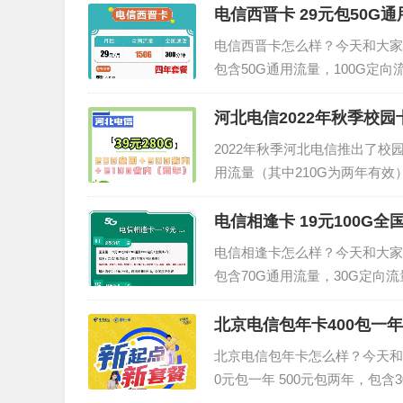
(优惠期...
电信西晋卡 29元包50G通
电信西晋卡怎么样？今天和大家
包含50G通用流量，100G定
电信西晋卡套餐资费月租:29元/月
费资费:原...
河北电信2022年秋季校园卡
2022年秋季河北电信推出了校
用流量（其中210G为两年有效
月租：39元流量：20G全国通用
园卡资费说明...
电信相逢卡 19元100G全
电信相逢卡怎么样？今天和大家
包含70G通用流量，30G定向
套餐的详细介绍。电信相逢卡套餐介绍
0选1视频会...
北京电信包年卡400包一年
北京电信包年卡怎么样？今天和
0元包一年 500元包两年，包含
卡套餐的详细介绍。北京电信包年