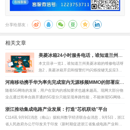
分享给朋友：
相关文章
美菱冰箱24小时服务电话，谁知道兰州美
菱冰箱的维修电话呀 急
本文目录一览1，谁知道兰州美菱冰箱的维修电话呀
急2，美菱冰箱开启和报警灯均闪烁按键无反应3，
美菱冰箱质量差售后差4，美菱冰箱的上门维修收费
河南移动携手华为率先完成室内无源移频MIMO的部署应
吗5，95508是什么电话 6，美菱冰箱质量怎么样冰
用，探索传统室分“单改双”低成本解决方案
箱报价价格表美菱冰箱1，谁知道兰州美菱冰箱的维
随着5G网络的发展，用户在室内的感知要求也越来越高。现网大部分物
修电话呀 急是0931-2182559吧。他们是专业维修
业点通过简单合路开通的5G室分只能呈现单路性能，不能体现5G网络的
的！2...
速率优势。传统单路升级改造双路需要新增馈缆及远端，工程量较大，
浙江推动集成电路产业发展：打造“芯机联动”平台
成本较高。河南移动现网90%左右为传统单路室分，如何有效利用存量
传统单路室分发挥余热，高效低成本实现5G双路...
C114讯 9月9日消息（南山）据杭州数字经济联合会消息，9月5日，浙江
省人民政府办公厅印发关于印发《新时期促进浙江省集成电路产业和软