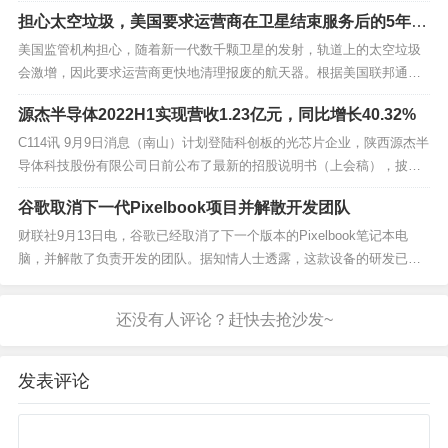
件产业高质量发展的若干政策》。本政策适用于符合条件的集成电路设
担心太空垃圾，美国要求运营商在卫星结束服务后的5年内
计（含知识产权〔IP〕、电子设计自动化〔EDA〕工具）、制造、装
清理废弃卫星
备、材料、封测企业及机构和以软件产品开发...
美国监管机构担心，随着新一代数千颗卫星的发射，轨道上的太空垃圾
会激增，因此要求运营商更快地清理报废的航天器。根据美国联邦通信
委员会 (FCC) 主席杰西卡 罗森沃塞尔 (Jessica Rosenworcel) 周四发布
源杰半导体2022H1实现营收1.23亿元，同比增长40.32%
的一项提案，运营商将需要在卫星结束服务后的 5 年内让他们脱离轨
道，而目前的要求...
C114讯 9月9日消息（南山）计划登陆科创板的光芯片企业，陕西源杰半
导体科技股份有限公司日前公布了最新的招股说明书（上会稿），披露
了今年上半年的核心经营数据。招股书显示，源杰半导体上半年实现营
谷歌取消下一代Pixelbook项目并解散开发团队
收1.23亿元，同比增长40.32%；净利润4905万元，同比增长51.01%。
业绩增长主要系相关产品销售...
财联社9月13日电，谷歌已经取消了下一个版本的Pixelbook笔记本电
脑，并解散了负责开发的团队。据知情人士透露，这款设备的研发已经
进行了很长时间，预计将于明年首次公开亮相，但由于谷歌最近采取了
削减成本的措施，该项目被取消了，团队成员也已被调到公司的其他部
门。谷歌首席执行官皮查伊几个月来一直表示，...
发表评论