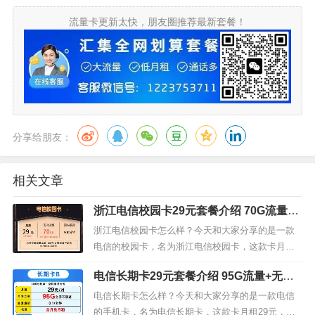
流量卡更新太快，朋友圈推荐最新套餐！
分享给朋友：
相关文章
浙江电信校园卡29元套餐介绍 70G流量+5
00分钟通话+首月免费
浙江电信校园卡怎么样？今天和大家分享的是一款
电信的校园卡，名为浙江电信校园卡，这款卡月租2
9元，包含40G通用流量，30G定向流量，500分钟通
电信长期卡29元套餐介绍 95G流量+无免
话且首月免费。我们来看下浙江电信校园卡29元套
费通话+首月免费
餐的详细介绍。浙江电信校园卡套餐内容套餐内：
电信长期卡怎么样？今天和大家分享的是一款电信
月租29元，40G通用流量，30G定向流量，500分钟
的手机卡，名为电信长期卡，这款卡月租29元，包