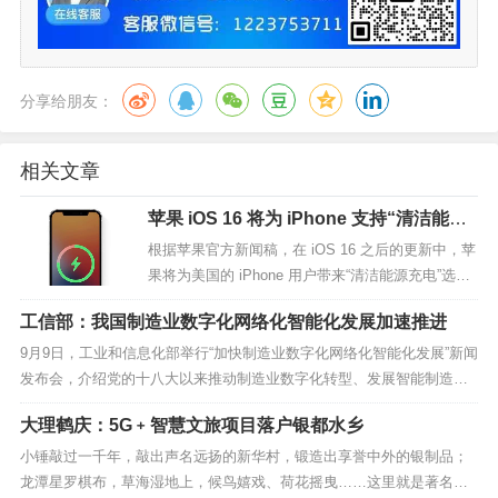
分享给朋友：
相关文章
苹果 iOS 16 将为 iPhone 支持“清洁能源
充电”
根据苹果官方新闻稿，在 iOS 16 之后的更新中，苹
果将为美国的 iPhone 用户带来“清洁能源充电”选
项。苹果的目标是通过清洁能源充电，优化电网使
工信部：我国制造业数字化网络化智能化发展加速推进
用清洁能源的充电时间来减少 iPhone 的碳排放。这
也是苹果第一次提到清洁能源充电，目前尚不清楚
9月9日，工业和信息化部举行“加快制造业数字化网络化智能化发展”新闻
具体细节。此外，iOS 16 正式版中还有其他一些...
发布会，介绍党的十八大以来推动制造业数字化转型、发展智能制造和
工业互联网等方面工作情况。十年来，我国制造业数字化网络化智能化
大理鹤庆：5G﹢智慧文旅项目落户银都水乡
发展加速推进、总体态势持续向好，数字化转型基础不断夯实，工业互
联网快速发展，智能制造系统推进，创新能力持续提...
小锤敲过一千年，敲出声名远扬的新华村，锻造出享誉中外的银制品；
龙潭星罗棋布，草海湿地上，候鸟嬉戏、荷花摇曳……这里就是著名的