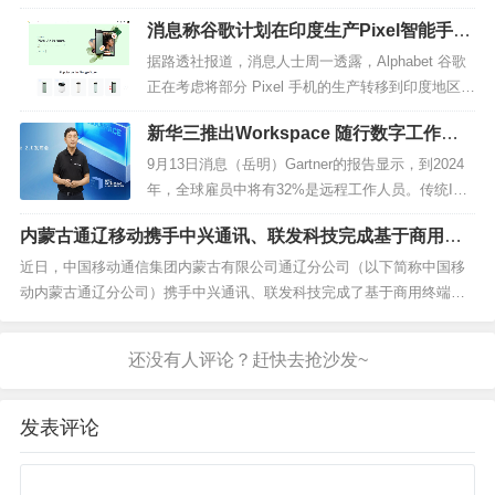
云南省大理白族自治州鹤庆县新华银器小镇，有“银都水乡、候鸟天堂”之
消息称谷歌计划在印度生产Pixel智能手
美誉。新华银器小镇位于大理—丽江—香格里拉黄金旅游线上，是滇西
机：投标数量为 50 万至 100 万部
旅游环线的必经之地，浓厚的文化底蕴和优美的环境令...
据路透社报道，消息人士周一透露，Alphabet 谷歌
正在考虑将部分 Pixel 手机的生产转移到印度地区，
原因是中国地区的 COVID-19 疫情封锁、地域局势
新华三推出Workspace 随行数字工作空
的影响等。Alphabet 没有立即回应路透社的置评请
间：五大引擎加持 深耕行业场景 打造极致
求，谷歌已向印度制造商征求投标，以生产 50 万至
9月13日消息（岳明）Gartner的报告显示，到2024
体验
100 万部 Pixel 智能手...
年，全球雇员中将有32%是远程工作人员。传统IT
架构已经无法应对混合办公时代的新变革，企业需
内蒙古通辽移动携手中兴通讯、联发科技完成基于商用终
要新的数字化建设，以实现员工之间的高效协作，
端芯片的700M+2.6G载波聚合功能验证
解决远程连接、数据共享、安全管理、成本控制等
近日，中国移动通信集团内蒙古有限公司通辽分公司（以下简称中国移
诸多问题，确保企业生产经营平稳运行。作为数字
动内蒙古通辽分公司）携手中兴通讯、联发科技完成了基于商用终端芯
化解决方案领导者...
片的700M和2.6G频谱的5G载波聚合多场景验证。中国移动在通辽市科
左中旗近10个站点开通了700M+ 2.6G上下行载波聚合功能，利用多频段
间的载波协同，一方面实现了中低频...
发表评论