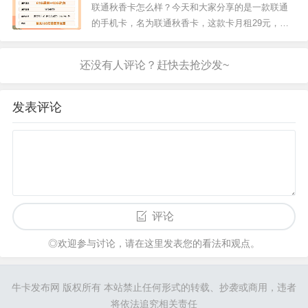
0G定向流量+100分钟通话
任选一款。我们来看下联通沃派随意卡18元套餐的
联通秋香卡怎么样？今天和大家分享的是一款联通
详细介绍。套餐月费：18元/月流量国内：59G全国
的手机卡，名为联通秋香卡，这款卡月租29元，包
流量校园流...
含61G通用流量，30G定向流量，100分钟通话。我
们来看下联通秋香卡29元套餐的详细介绍。月租：2
9元/月 国内流量：101G（61G通用流量+40G定向流
量）国内语音：100分钟通话套外资费：超出流量5
元/...
发表评论
评论
◎欢迎参与讨论，请在这里发表您的看法和观点。
牛卡发布网
版权所有 本站禁止任何形式的转载、抄袭或商用，违者
将依法追究相关责任