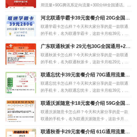
用流量+90G腾讯系定向流量+300分钟全国通话。下
面我们来看下联通清海卡39元套餐的详细介绍。联
河北联通学霸卡39元套餐介绍 20G全国通
通清海卡流量卡内容介绍:月租:39元 国内流量:50G
用+260G省内通用+200分钟全国通话
通用+90G腾讯系定向 国内语音:300分钟 套外资费:
联通学霸卡怎么样？今天和大家分享的是一款联通
国内通话0.1元/分钟，流量5元/G 优惠:...
的手机卡，名为联通学霸卡，这款卡月租39元，包
含20G全国通用流量，260G河北省内通用，200分钟
广东联通秋派卡 29元包30G全国通用+200
全国通话。我们来看下联通学霸卡39元套餐的详细
G省内通用+40G省内定向+100分钟全国通
介绍。联通学霸卡套餐介绍套餐：39元200分钟通
联通秋派卡怎么样？今天和大家分享的是一款联通
话
话 280G流量 流量包括：20G全国+2...
的手机卡，名为联通秋派卡，这款卡月租29元，包
含30G全国通用流量，200G广东省内通用流量，40
联通忘忧卡39元套餐介绍 70G通用流量+3
G省内定向，100分钟全国通话。我们来看下广东联
0分钟通话+长期套餐
通秋派卡29元套餐的详细介绍。月租：29元流量：2
联通忘忧卡怎么样？今天和大家分享的是一款联通
70G（30G全国通用流量+200G省内流量+40G省内
的手机卡，名为联通忘忧卡，这款卡月租39元，包
定向...
含70G通用流量，无定向流量，30分钟通话。我们
联通沃派随意卡18元套餐介绍 59G全国流
来看下联通忘忧卡39元套餐的详细介绍。优惠月
量+200分钟通话+会员权益
租：39元/月 国内流量：70G全国通用 国内通话：3
联通沃派随意卡怎么样？今天和大家分享的是一款
0分钟 其他优惠：免首月月租，长期套餐 联通忘忧
联通的手机卡，名为联通沃派随意卡，这款卡月租1
卡详情介绍原套餐...
8元，包含43G通用流量，10G定向流量，6G周末通
联通秋香卡29元套餐介绍 61G通用流量+4
用流量，200分钟通话，会员权益46款常用APP每月